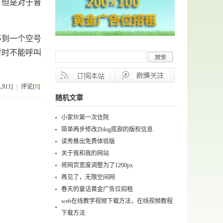
但是对于普
。
到一个空号
暂时不能呼叫
911]
|
评论[
8
]
随机文章
小家伙第一次住院
简单两步修改Zblog底部的版权信息
读秀推出免费体验版
关于我和我的网站
将网页宽度调整为了1200px
再见了，无限空间网
春天的童话黄金广告位招租
web在线教学视频下载方法，在线视频教程
下载方法