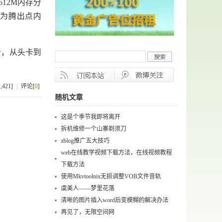
12M内存分
卡，只为腾出点内
看，从头卡到
421]
|
评论[
0
]
随机文章
这是个季节我即将离开
拆机维修一个山寨剃须刀
zblog推广五大技巧
web在线教学视频下载方法，在线视频教程
下载方法
使用Mkvtoolnix无损调整VOB文件音轨
虞美人——梦里花落
清晰的图片插入word后变模糊的解决办法
再见了，无限空间网