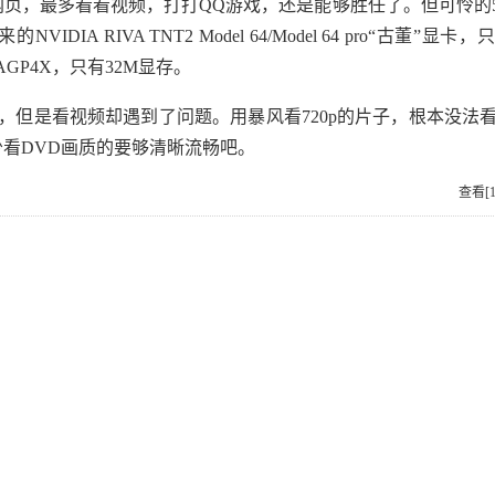
，最多看看视频，打打QQ游戏，还是能够胜任了。但可怜的5
A RIVA TNT2 Model 64/Model 64 pro“古董”显
于AGP4X，只有32M显存。
但是看视频却遇到了问题。用暴风看720p的片子，根本没法
看DVD画质的要够清晰流畅吧。
查看[1,