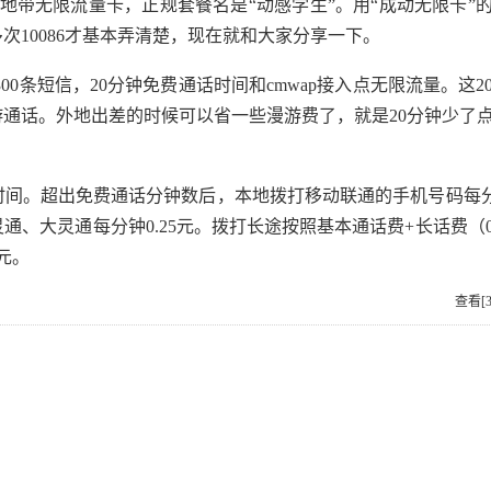
带无限流量卡，正规套餐名是“动感学生”。用“成动无限卡”
10086才基本弄清楚，现在就和大家分享一下。
00条短信，20分钟免费通话时间和cmwap接入点无限流量。这2
通话。外地出差的时候可以省一些漫游费了，就是20分钟少了
。超出免费通话分钟数后，本地拨打移动联通的手机号码每分钟
大灵通每分钟0.25元。拨打长途按照基本通话费+长话费（0.0
0元。
查看[3,