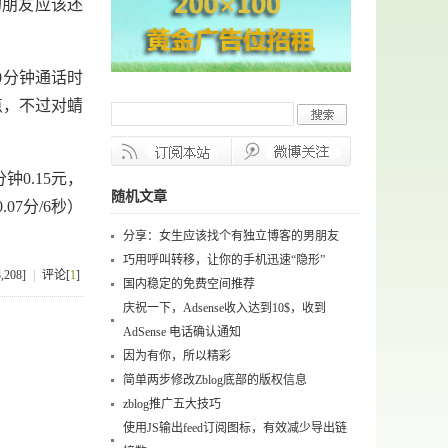
的朋友应该还
0分钟通话时
点，不过对蜻
0.15元，
随机文章
7分/6秒）
分享：女生应该找个有独立博客的男朋友
巧用呼叫转移，让你的手机迅速“隐形”
208]
|
评论[
1
]
国内稳定的免费空间推荐
庆祝一下，Adsense收入达到10$，收到
AdSense 电话确认通知
因为有你，所以精彩
简单两步修改Zblog底部的版权信息
zblog推广五大技巧
使用JS输出feed订阅图标，有效减少导出链