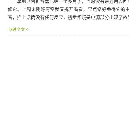
拿到这台扩音器已经一个多月了，当时没有带万用表回家
修它。上周末刚好有空就又拆开看看，早点修好免得它的主
音，插上话筒没有任何反应，初步怀疑是电源部分出现了故
阅读全文>>