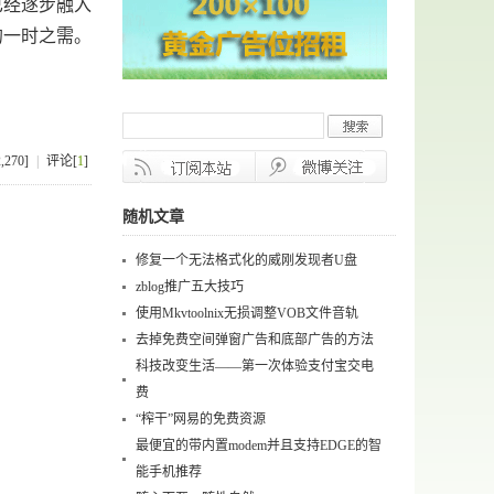
经逐步融入
的一时之需。
270]
|
评论[
1
]
随机文章
修复一个无法格式化的威刚发现者U盘
zblog推广五大技巧
使用Mkvtoolnix无损调整VOB文件音轨
去掉免费空间弹窗广告和底部广告的方法
科技改变生活——第一次体验支付宝交电
费
“榨干”网易的免费资源
最便宜的带内置modem并且支持EDGE的智
能手机推荐