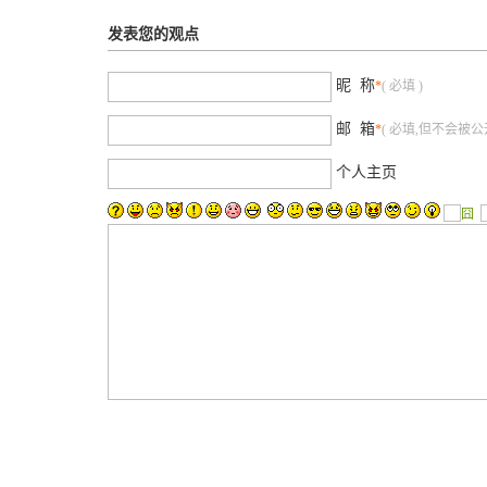
发表您的观点
昵 称
*
( 必填 )
邮 箱
*
( 必填,但不会被公开
个人主页