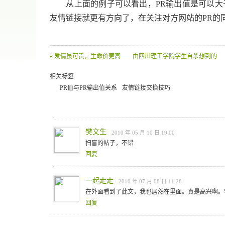
从上面的例子可以看出，PR输出值是可以大于
友情链接就更有方向了，在关注对方网站的PR的
« 爱情虽可贵，生命价更高——由四川理工学院学生自杀想到的
相关标签
PR值与PR输出值关系
友情链接交换技巧
樊文生
2010 年 05 月 10 日 19:00
扫盲的帖子，不错
回复
一起走走
2010 年 07 月 08 日 11:28
在外面看到了此文，我也居然在里面。真是高兴啊。
回复