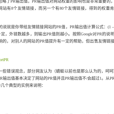
略了PR输出值，PR输出值对网站权重的影响也是非常重要的
网站有8个友情链接，而另一个有80个友情链接，得到的权重
带给友情链接网站的PR值，PR输出值计算公式：(1 – 0.85)
PR一定，外链数越多，则输出PR值则越小。按照Google对PR的
响的，对别人的网站的PR值提升有一定的帮助，但出售友情链
portPR
些错误观念，部分网友认为（蜻蜓以前也是那么认为的，呵呵
0，PR输出值基本决定了网站的PR值并且PR输出值不/会超过1。从
举几个典型的实例来说明：