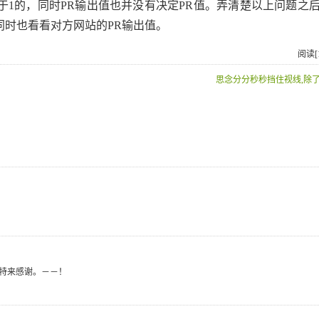
1的，同时PR输出值也并没有决定PR值。弄清楚以上问题之
同时也看看对方网站的PR输出值。
阅读[1
思念分分秒秒挡住视线,除了
特来感谢。－－！