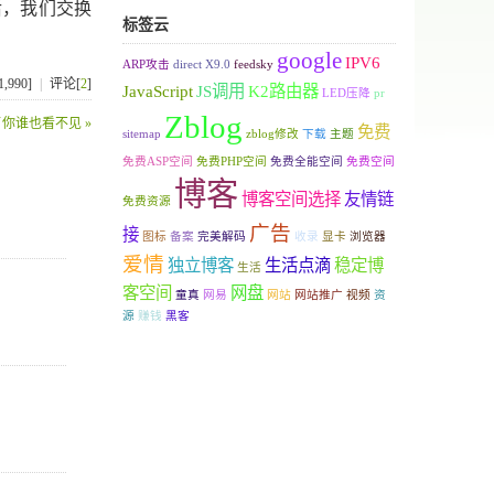
后，我们交换
标签云
google
IPV6
ARP攻击
direct X9.0
feedsky
,990]
|
评论[
2
]
JavaScript
JS调用
K2路由器
LED压降
pr
Zblog
你谁也看不见 »
免费
sitemap
zblog修改
下载
主题
免费ASP空间
免费PHP空间
免费全能空间
免费空间
博客
博客空间选择
友情链
免费资源
广告
接
图标
备案
完美解码
收录
显卡
浏览器
爱情
独立博客
生活点滴
稳定博
生活
客空间
网盘
童真
网易
网站
网站推广
视频
资
源
赚钱
黑客