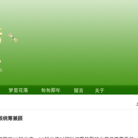
该统筹兼顾