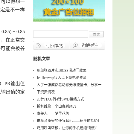
，可以假想一
肯定是不一样
 + 0.85
说明，在正常交
接可能会被谷
随机文章
用单张图片实现CSS滑动门效果
使用cmwap接入点下载电驴资源
）PR输出值
入了一张成都老动感无限流量卡，分享一
PR输出值的定
下资费情况
20针JTAG转4针SWD接线方式
拆机维修一个山寨剃须刀
虞美人——梦里花落
推荐音质好的便宜耳机——德生的E-801
巧用呼叫转移，让你的手机迅速“隐形”