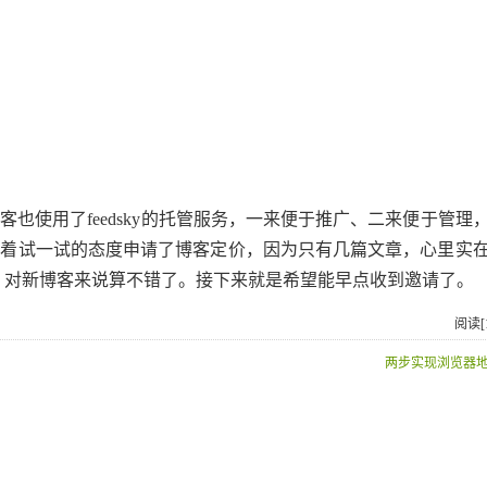
实博客也使用了feedsky的托管服务，一来便于推广、二来便于管理
。蜻蜓抱着试一试的态度申请了博客定价，因为只有几篇文章，心里实
0元。对新博客来说算不错了。接下来就是希望能早点收到邀请了。
阅读[1
两步实现浏览器地