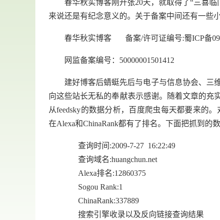
春华秋实博客刚开张20天，就取得了“三喜临门”
来说还是有纪念意义的。关于备案中间还有一些
春华秋实博客 备案/许可证编号:蜀ICP备0902
网监备案编号：50000001501412
建好博客后蜻蜓先后与电子与信息协会、三维博客
向这些站长无私的奉献表示感谢。随着文章的充实，
从feedsky的数据分析，百度爬虫每天都要来
在Alexa和ChinaRank都有了排名。下面把抓到
查询时间:2009-7-27 16:22:49
查询域名:huangchun.net
Alexa排名:12860375
Sogou Rank:1
ChinaRank:337889
搜索引擎收录以及反向链接查询结果