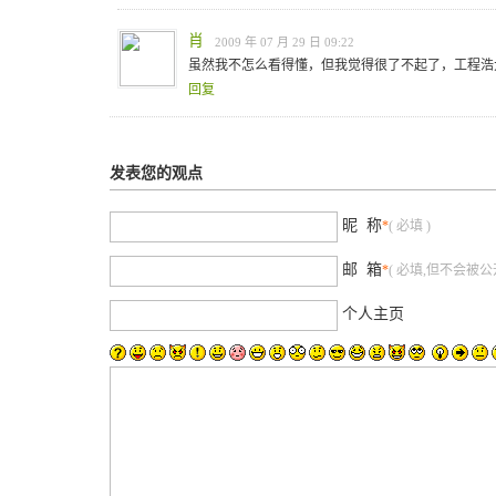
肖
2009 年 07 月 29 日 09:22
虽然我不怎么看得懂，但我觉得很了不起了，工程浩
回复
发表您的观点
昵 称
*
( 必填 )
邮 箱
*
( 必填,但不会被公开
个人主页