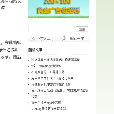
这类草根站长
事项。
接，在此蜻蜓
录量总是0，
随机文章
功收录。随后
独立博客空间选择技巧：稳定是基础
“榨干”网易的免费资源
不同颜色的LED导通压降
用单张图片实现CSS滑动门效果
诺基亚手机“优先号码组”详解
使用JS输出feed订阅图标，有效减少导出链
接数
拆一个插卡mp3小音箱
让Zblog表情更加丰富多彩