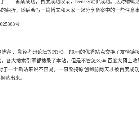
——备案成功，百度成功收录，feedsky定价成功。这对蜻蜓
小的曲折，随后会写一篇博文和大家一起分享备案中的一些注意
5363号
 、勤径考研论坛等PR=3，PR=4的优秀站点交换了友情链
各大搜索引擎都搜录了本站，但是不管怎么site百度大哥上收
的。对于一个新站来说不容易，一直坚持原创到前两天才被百度成
的数据贴出来。