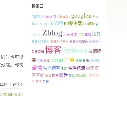
标签云
google
IPV6
ARP攻击
direct X9.0
feedsky
JavaScript
JS调用
K2路由器
LED压降
pr
Zblog
免费
sitemap
zblog修改
下载
主题
免费ASP空间
免费PHP空间
免费全能空间
免费空间
博客
博客空间选择
友情链
免费资源
，同时也可以
广告
接
图标
备案
完美解码
收录
显卡
浏览器
在没底。昨天
爱情
独立博客
生活点滴
稳定博
生活
客空间
网盘
童真
网易
网站
网站推广
视频
资
源
赚钱
黑客
,217]
|
评论[
1
]
址栏图标修改 »