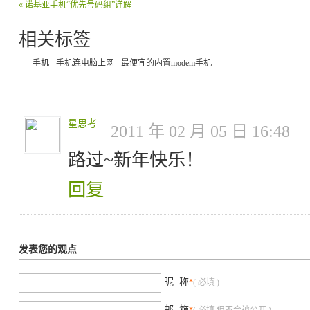
« 诺基亚手机“优先号码组”详解
相关标签
手机
手机连电脑上网
最便宜的内置modem手机
星思考
2011 年 02 月 05 日 16:48
路过~新年快乐！
回复
发表您的观点
昵 称
*
( 必填 )
邮 箱