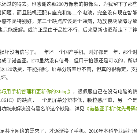
还过的得去。也感谢这颗200万像素的摄像头，为我留下了那
天没问题，而且随机还配有座充和第二个电池，完全没有现在智
字手感不是特别好；第二个缺点应该是个通病，功放模块故障导
也只能缓解。或许正是由于品控不行，后来夏新也逐渐走下了
块损坏没有信号了。一年坏一个国产手机，刚好都是一年，那个
成了诺基亚。E70虽然没有信号，但用于拍照还是可以的，所
，返120话费，不能拍照，屏幕分辨率也不高，但真的很稳定，支持
没坏。
《巧用手机管理和更新你的Zblog》
，很佩服自己在没有电脑的
861C）的缺点，一个是屏幕分辨率低，颗粒感严重，另一个
组功能来解决没有黑名单这个缺陷，详见
《诺基亚手机“优先号码
足共享网络的需求了，才逐渐换了手机。2010年本科毕业后把