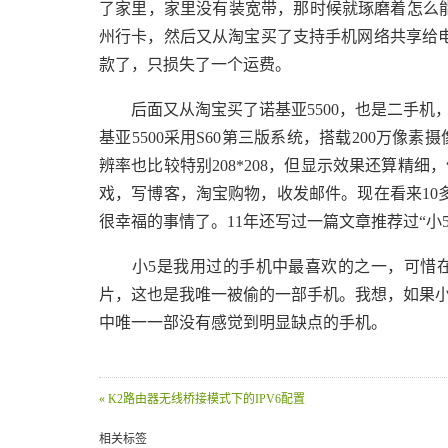
了家里，家里没有装宽带，那时候就琢磨着怎么能
州行卡，然后又从淘宝买了支持手机网络共享给电
款了，只损失了一个运费。
后面又从淘宝买了诺基亚5500，也是二手机
基亚5500采用S60第三版系统，搭载200万像
辨率也比较特别208*208，但显示效果还算精细
戏，写博客，淘宝购物，收发邮件。现在看来10
很幸福的事情了。11年还写过一篇文章推荐过“小5
小5是我用过的手机中最喜欢的之一，可惜在
片，这也是我唯一被偷的一部手机。我想，如果小5
中唯一一部没有感觉到明显缺点的手机。
« K2路由器无线桥接模式下的IPV6配置
相关标签