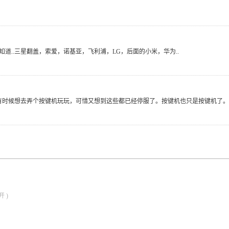
道..三星翻盖，索爱，诺基亚，飞利浦，LG，后面的小米，华为..
，有时候想去弄个按键机玩玩，可惜又想到这些都已经停服了。按键机也只是按键机了。
 )