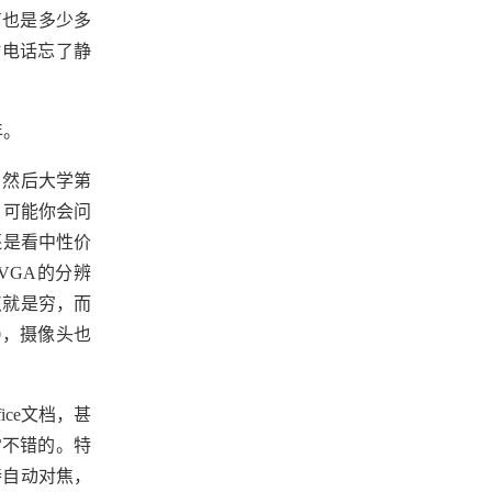
也是多少多
时电话忘了静
年。
，然后大学第
，可能你会问
还是看中性价
QVGA的分辨
点就是穷，而
60，摄像头也
ce文档，甚
常不错的。特
持自动对焦，