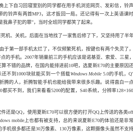
上下自习回寝室别的同学都在用手机浏览网页、发彩信，铃声
带的铃声有两首MP3，这才扳回一局。还记得有一次上英语课
是我鼻子犯的罪”，当时全班同学都笑了起来。
死机、关机，后面在当地找了一家售后修了下，又坚持用了半
，由于第一部手机太烂了，不仅频繁死机，按键也有两个失灵了
好点的手机。2007年销量前三的手机应该是诺基亚、索爱、三星
还算不错的品牌，在国内能排进前10吧，选夏新E70的主要原因
际还不到1000块就能买到一个搭载
Windows
Mobile
5.0的手机，
欢折腾的人，折腾智能手机也能给我带来很多乐趣。说得直白一
00都买不到，我们来看看5200的配置，S40系统，分辨率128×1
是QQ，使用夏新E70可以很方便的打开QQ上传送的各类offi
ows mobile上也都有被支持，总的来说夏新E70的体验还是非
时的手机很多都还是30万像素、130万像素，这颗摄像头虽然不支