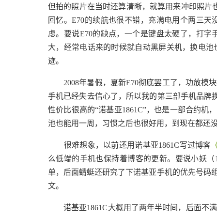
但拍的照片在当时还算清晰，就算用来冲印照片也
回忆。E70的续航也很不错，充满电用个两三
虑。要说E70的缺点，一个是键盘太硬了，打
大，经常电话来的时候就自动黑屏关机，换电池
迹。
2008年暑假，夏新E70彻底罢工了，功放模
手机已经失去信心了，所以我的第三部手机品牌换
性价比很高的“诺基亚1861C”，也是一部合约机
池也能用一周，习惯之后也很好用，到现在都还
很难想象，以前还用诺基亚1861C写过博客
么低端的手机也保持着博客的更新。要说小妖（1
单，后面蜻蜓还研究了下诺基亚手机的优先号码
文。
诺基亚1861C大概用了两年半时间，后面不满