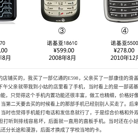
铺买的，我买了一部亿通的E598，父亲买了一部康佳的滑
下午父亲就带我到小姑的店里看了手机，当时看上的是一部诺
网功能，只觉得这个手机内置功能还很丰富，做工也精细，价格好
，当第二天要去买的时候看上的那部手机已经别别人买走了。后
，当时也觉得手机能打电话和发信息就行了，于是综合价格和外
，但打听到排线容易坏，后面就一直用的直板手机。当时还在小
话还分长途和漫游，后面才换成了学校当地的卡。