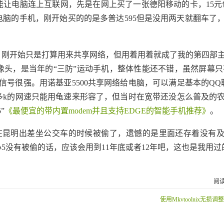
让电脑连上互联网，先是在网上买了一张德阳移动的卡，15元包
脑的手机，刚开始买的的是多普达595但是没用两天就翻车了
，刚开始只是打算用来共享网络，但用着用着就成了我的第四部
素摄像头，是当年的“三防”运动手机，整体性能还不错，虽然屏幕只有
，信号很强。用诺基亚5500共享网络给电脑，可以满足基本的QQ
多k的网速只能用龟速来形容了，但当时在宽带还没怎么普及的
”
《最便宜的带内置modem并且支持EDGE的智能手机推荐》
。
昆明出差坐公交车的时候被偷了，遗憾的是里面还存着没有及
没有被偷的话，应该会用到11年底或者12年吧，这也是我用过
阅读
使用Mkvtoolnix无损调