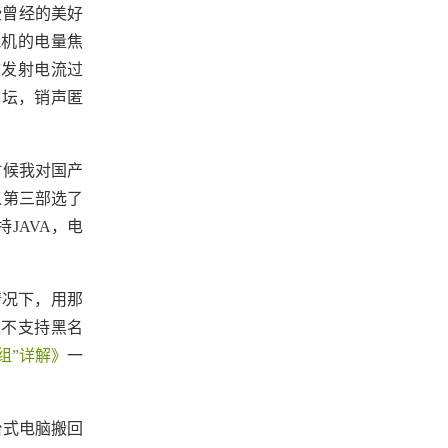
些曾经的美好
能机的电量焦
致发射电流过
神坛，销声匿
时候我对国产
以第三部选了
JAVA，电
情况下，用那
是不支持黑名
组”详解》
一
台式电脑搬回