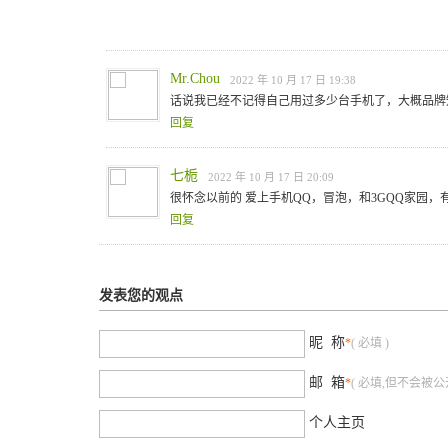
Mr.Chou
2022 年 10 月 17 日 19:38
话说我已经不记得自己用过多少台手机了，大概品牌知
回复
七栀
2022 年 10 月 17 日 20:09
很怀念以前的 爱上手机QQ，冒泡，和3GQQ家园
回复
发表您的观点
昵 称
*
( 必填 )
邮 箱
*
( 必填,但不会被公开
个人主页