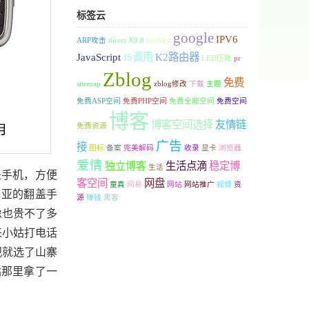
标签云
google
IPV6
ARP攻击
direct X9.0
feedsky
JavaScript
JS调用
K2路由器
LED压降
pr
Zblog
免费
sitemap
zblog修改
下载
主题
免费ASP空间
免费PHP空间
免费全能空间
免费空间
博客
博客空间选择
友情链
免费资源
广告
接
图标
备案
完美解码
收录
显卡
浏览器
爱情
独立博客
生活点滴
稳定博
生活
盖手机，方便
客空间
网盘
童真
网易
网站
网站推广
视频
资
基亚的翻盖手
源
赚钱
黑客
像也贵不了多
来小姑打电话
观就选了山寨
姑那里拿了一