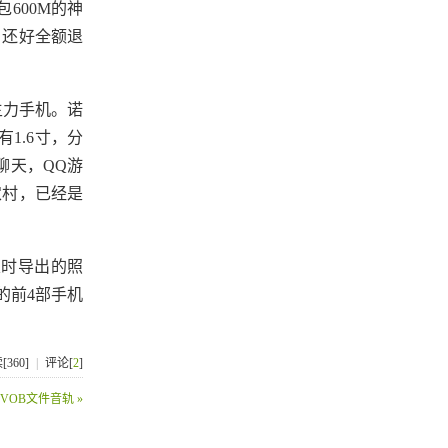
600M的神
，还好全额退
主力手机。诺
1.6寸，分
聊天，QQ游
农村，已经是
时导出的照
的前4部手机
[360]
|
评论[
2
]
整VOB文件音轨 »