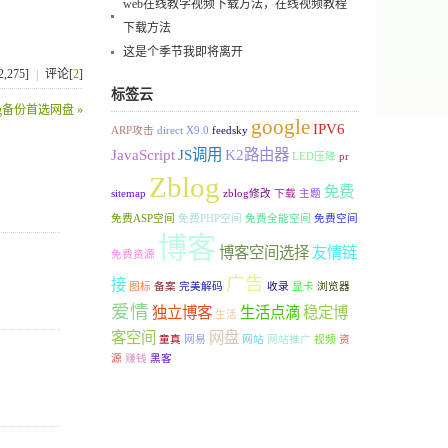
web在线教学视频下载方法，在线视频教程
下载方法
这是个季节我即将离开
,275]
|
评论[
2
]
标签云
g备份首选网盘 »
google
IPV6
ARP攻击
direct X9.0
feedsky
JavaScript
JS调用
K2路由器
LED压降
pr
Zblog
免费
sitemap
zblog修改
下载
主题
免费ASP空间
免费PHP空间
免费全能空间
免费空间
博客
博客空间选择
友情链
免费资源
广告
接
图标
备案
完美解码
收录
显卡
浏览器
爱情
独立博客
生活点滴
稳定博
生活
客空间
网盘
童真
网易
网站
网站推广
视频
资
源
赚钱
黑客