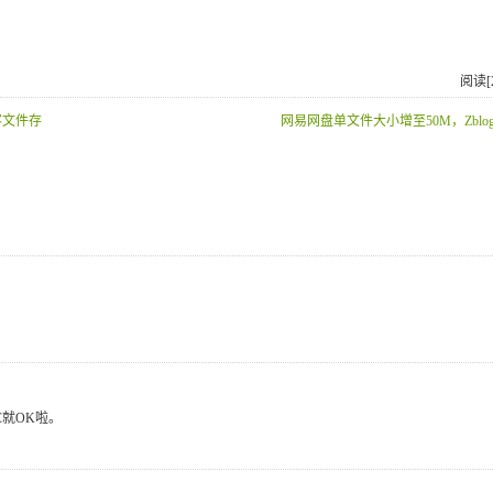
阅读[2
博客文件存
网易网盘单文件大小增至50M，Zblo
就OK啦。