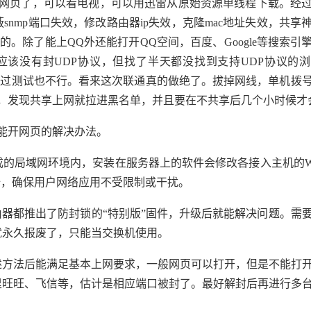
页了，可以看电视，可以用迅雷从原始资源单线程下载。经过
nmp端口失效，修改路由器ip失效，克隆mac地址失效，共享
的。除了能上QQ外还能打开QQ空间，百度、Google等搜索引
应该没有封UDP协议，但找了半天都没找到支持UDP协议的
，但经过测试也不行。看来这次联通真的做绝了。拔掉网线，单机拨
，发现共享上网就拉进黑名单，并且要在不共享后几个小时候才
能开网页的解决办法。
域网环境内，安装在服务器上的软件会修改各接入主机的Win
全，确保用户网络应用不受限制或干扰。
由器都推出了防封锁的“特别版”固件，升级后就能解决问题。需
就永久报废了，只能当交换机使用。
后能满足基本上网要求，一般网页可以打开，但是不能打开“H
里旺旺、飞信等，估计是相应端口被封了。最好解封后再进行多