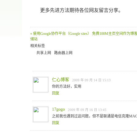
更多先进方法期待各位网友留言分享。
« 使用Google协作平台（Google sites） 免费100M主页空间作为
储站
相关标签
共享上网
路由器上网
仁心博客
2009 年 09 月 14 日 15:13
你的方法好，实用
回复
17gogo
2009 年 09 月 16 日 13:45
之前我也遇到过这问题，但不是联通是电信克隆MAC
回复