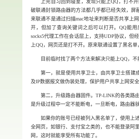
上完自习回到寝室，发现只能上QQ，打不开网
破联通封锁路由器的方法都几乎都已经失效，屏蔽s
来联通不是通过扫描mac地址来判断是否共享上网
开，但加了查询关键词之后可以打开。QQ能用
socks5代理工作在会话层上，支持UDP协议
上QQ，网页还是打不开。原来联通设置了黑名单
目前临时找了两个方法来解决只能上QQ，不
第一，就是使用共享卫士，由共享卫士搭建成的局
及IP数据报文做伪装处理，保护用户共享上网安
第二，升级路由器固件。TP-LINK的各类路
是升级过程中一定不能断电，一旦断电，路由器
如果你的账号已经被列入黑名单了，使用上述方法
全网页，如银行、支付宝之类的，也不能登录阿
网，这时就能享受所有功能了。