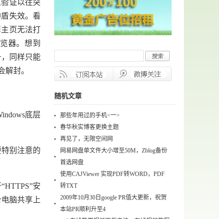
验证以往突
神盾失效。看
擎主页无法打
浏览器。想到
号，同样只能
会解封。
随机文章
dows底层
那些年用过的手机<一>
春华秋实博客更换主题
再见了，无限空间网
要特别注意的
网易网盘单文件大小增至50M，Zblog备份
首选网盘
使用CAJViewer 实现PDF转WORD，PDF
TTPS”安
转TXT
2009年10月30日google PR值大更新，祝贺
台电脑共享上
本站PR顺利升至4