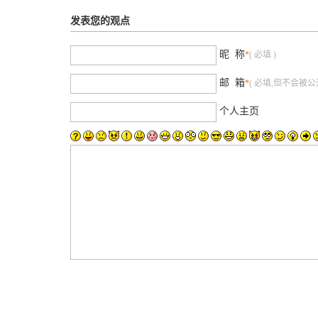
发表您的观点
昵 称
*
( 必填 )
邮 箱
*
( 必填,但不会被公开
个人主页