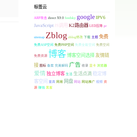
标签云
google
IPV6
ARP攻击
direct X9.0
feedsky
JavaScript
JS调用
K2路由器
LED压降
pr
Zblog
免费
sitemap
zblog修改
下载
主题
免费ASP空间
免费PHP空间
免费全能空间
免费空间
博客
博客空间选择
友情链
免费资源
广告
接
图标
备案
完美解码
收录
显卡
浏览器
爱情
独立博客
生活点滴
稳定博
生活
客空间
网盘
童真
网易
网站
网站推广
视频
资
源
赚钱
黑客