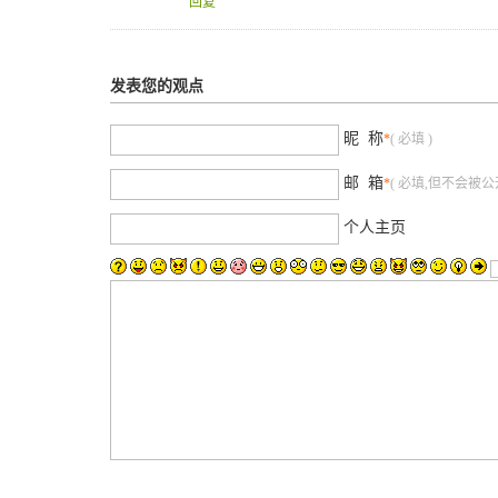
回复
发表您的观点
昵 称
*
( 必填 )
邮 箱
*
( 必填,但不会被公开
个人主页