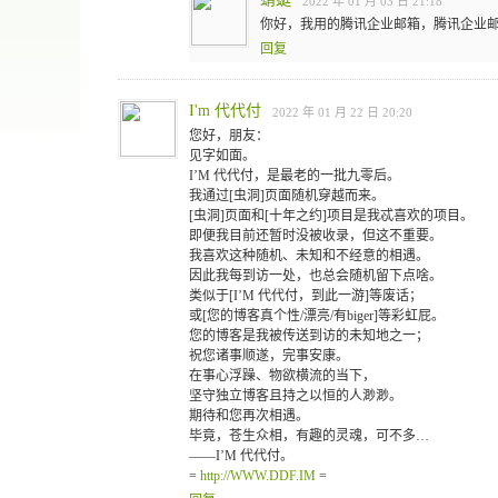
2022 年 01 月 03 日 21:18
你好，我用的腾讯企业邮箱，腾讯企业邮
回复
I'm 代代付
2022 年 01 月 22 日 20:20
您好，朋友：
见字如面。
I’M 代代付，是最老的一批九零后。
我通过[虫洞]页面随机穿越而来。
[虫洞]页面和[十年之约]项目是我忒喜欢的项目。
即便我目前还暂时没被收录，但这不重要。
我喜欢这种随机、未知和不经意的相遇。
因此我每到访一处，也总会随机留下点啥。
类似于[I’M 代代付，到此一游]等废话；
或[您的博客真个性/漂亮/有biger]等彩虹屁。
您的博客是我被传送到访的未知地之一；
祝您诸事顺遂，完事安康。
在事心浮躁、物欲横流的当下，
坚守独立博客且持之以恒的人渺渺。
期待和您再次相遇。
毕竟，苍生众相，有趣的灵魂，可不多…
——I’M 代代付。
=
http://WWW.DDF.IM
=