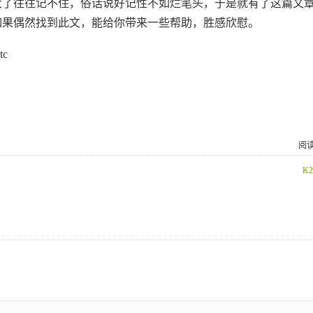
往往记不住，俗话说好记性不如烂笔头，于是就有了这篇文章
如果偶然找到此文，能给你带来一些帮助，胜感欣慰。
tc
阅读
K