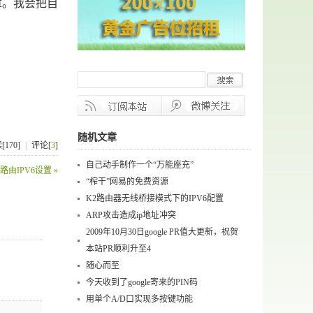
。我会把自
随机文章
[170]
|
评论[
3
]
自己动手制作一个“万能座充”
2路由IPV6设置 »
“榨干”网易的免费资源
K2路由器无线桥接模式下的IPV6配置
ARP攻击造成ip地址冲突
2009年10月30日google PR值大更新，祝贺
本站PR顺利升至4
随心而至
今天收到了google寄来的PIN码
用单个A/D口实现多按键功能