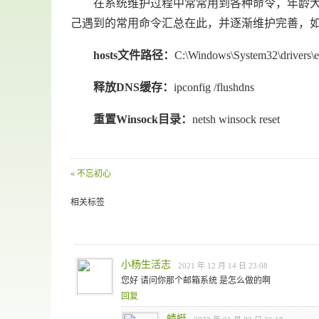
在系统维护过程中常常用到各种命令，年龄大了
己遇到的常用命令汇总在此，并逐渐维护完善，
hosts文件路径：
C:\Windows\System32\drivers\e
释放DNS缓存：
ipconfig /flushdns
重置Winsock目录：
netsh winsock reset
« 不忘初心
相关标签
小杨生活志
2021 年 12 月 14 日 23:08
您好 请问你那个邮箱系统 是怎么做的啊
回复
蜻蜓